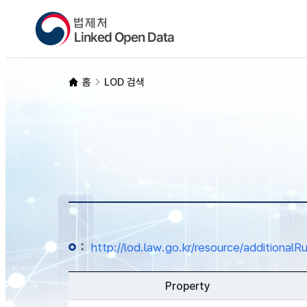
홈
LOD 검색
:
http://lod.law.go.kr/resource/additio
Property