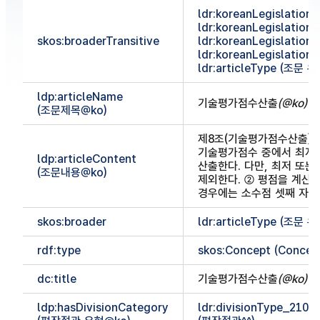
ldr:koreanLegislationC
ldr:koreanLegislationC
skos:broaderTransitive
ldr:koreanLegislationC
ldr:koreanLegislationC
ldr:articleType (조문 
ldp:articleName
기술평가점수산출
(@ko)
(조문제목@ko)
제8조(기술평가점수산출) 
기술평가점수 중에서 최저 
ldp:articleContent
산출한다. 다만, 최저 또는
(조문내용@ko)
제외한다. ② 평점을 계산
경우에는 소수점 셋째 자리
skos:broader
ldr:articleType (조문 
rdf:type
skos:Concept (Concep
dc:title
기술평가점수산출
(@ko)
ldp:hasDivisionCategory
ldr:divisionType_210