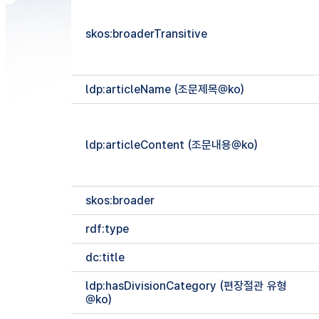
skos:broaderTransitive
ldp:articleName (조문제목@ko)
ldp:articleContent (조문내용@ko)
skos:broader
rdf:type
dc:title
ldp:hasDivisionCategory (편장절관 유형
@ko)