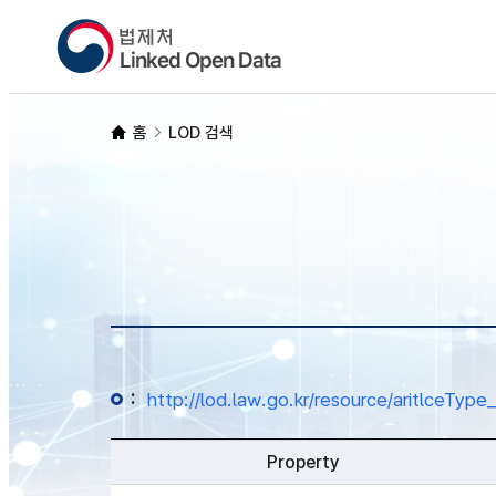
홈
LOD 검색
:
http://lod.law.go.kr/resource/aritlc
Property