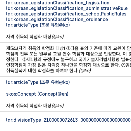
ldr:koreanLegislationClassification_legislation
ldr:koreanLegislationClassification_administrativeRule
ldr:koreanLegislationClassification_schoolPublicRules
ldr:koreanLegislationClassification_ordinance
ldr:articleType (조문 유형@ko)
자격 취득의 학점화 대상
(@ko)
제5조(자격 취득의 학점화 대상) ①다음 표의 기준에 따라 교원이
학점의 전부 또는 일부를 교원 연수 학점화 대상으로 인정한다. 이
정한다.
②제1항의 규정에도 불구하고 국가기술자격법시행령 별표상
인정학점이 가장 많은 자격증 하나만을 학점화 대상으로 한다. ③
취득실적에 대한 학점화를 하여야 한다.
(@ko)
ldr:articleType (조문 유형@ko)
skos:Concept (Concept@en)
자격 취득의 학점화 대상
(@ko)
ldr:divisionType_2100000072613_000000000000000000