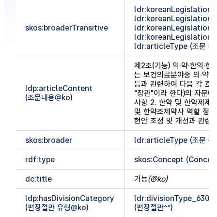
ldr:koreanLegislationC
ldr:koreanLegislationC
skos:broaderTransitive
ldr:koreanLegislationC
ldr:koreanLegislationC
ldr:articleType (조문 
제2조(기능) 의·약·한의·
는 보건의료분야중 의·약·
등과 관련하여 다음 각 호
ldp:articleContent
"장관"이라 한다)의 자문에 
(조문내용@ko)
사항 2. 한약 및 한약제제
및 한약조제약사 역할 정립에
현안 조정 및 개선과 관련
skos:broader
ldr:articleType (조문 
rdf:type
skos:Concept (Concep
dc:title
기능
(@ko)
ldp:hasDivisionCategory
ldr:divisionType_630
(편장절관 유형@ko)
(편장절관^^
)