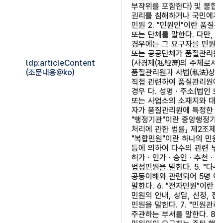
부작위를 포함한다) 및 불합
권리를 침해하거나 국민에게 
민원 2. "민원인"이란 품
또는 단체를 말한다. 다만, 
경우에는 그 요구자를 민원인으
또는 공공단체가 품질관리원에
ldp:articleContent
(사경제(私經濟)의 주체로서 
(조문내용@ko)
품질관리원과 사법(私法)상의
직접 관련하여 품질관리원에 
경우 다. 성명ㆍ주소(법인 또
또는 사업소의 소재지와 대표
자가 품질관리원에 특정한 행
"행정기관"이란 중앙행정기관
처리에 관한 법률」 제2조제3
"복합민원"이란 하나의 민원
등에 의하여 다수의 관련 부
허가ㆍ인가ㆍ승인ㆍ추천ㆍ협의
법정민원을 말한다. 5. "다
공동이해와 관련되어 5명 이
말한다. 6. "전자민원"이란
민원의 안내, 상담, 신청, 접
민원을 말한다. 7. "민원관리
주관하는 부서를 말한다. 8.