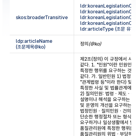
ldr:koreanLegislationCla
ldr:koreanLegislationCl
skos:broaderTransitive
ldr:koreanLegislationCl
ldr:koreanLegislationCl
ldr:articleType (조문 유형
ldp:articleName
정의
(@ko)
(조문제목@ko)
제2조(정의) 이 규정에서 사
같다. 1. "민원"이란 민원
특정한 행위를 요구하는 것을 
같다. 가. 일반민원 1) 법정
"관계법령 등"이라 한다) 및
특정한 사실 및 법률관계에 
2) 질의민원: 법령ㆍ제도ㆍ
설명이나 해석을 요구하는 민원
및 운영의 개선을 요구하는 민
법정민원ㆍ질의민원ㆍ건의민
단순한 행정절차 또는 형식요
요구하거나 일상생활에서 발
품질관리원에 특정한 행위를 
품질관리원의 위법ㆍ부당하거