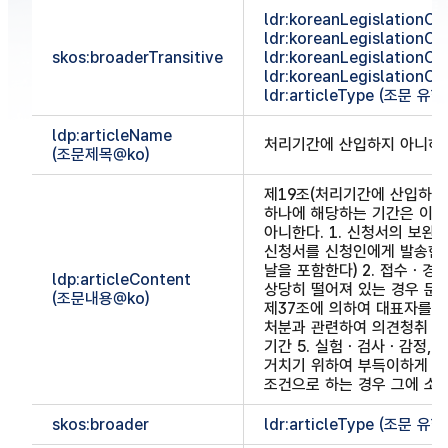
ldr:koreanLegislationCla
ldr:koreanLegislationCl
skos:broaderTransitive
ldr:koreanLegislationCl
ldr:koreanLegislationCl
ldr:articleType (조문 유형
ldp:articleName
처리기간에 산입하지 아니하
(조문제목@ko)
제19조(처리기간에 산입하지 
하나에 해당하는 기간은 이를
아니한다. 1. 신청서의 보완
신청서를 신청인에게 발송한
날을 포함한다) 2. 접수ㆍ
ldp:articleContent
상당히 떨어져 있는 경우 문서
(조문내용@ko)
제37조에 의하여 대표자를 선
처분과 관련하여 의견청취 등
기간 5. 실험ㆍ검사ㆍ감정,
거치기 위하여 부득이하게 소
조건으로 하는 경우 그에 소
skos:broader
ldr:articleType (조문 유형